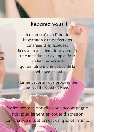
Réparez vous !
Personne n’est à l’abri de
l’apparition d’imperfections
cutanées disgracieuses
liées à un accident de la vie ou à
une maladie par exemple. Pour
pallier ces écueils
qui entrainent une baisse de la
confiance en soi,
Marine Laporte vous propose des
soins Life Repair à Nice.
Notre professionnelle vous accompagne
individuellement en toute discrétion,
car chaque situation est unique et intime.