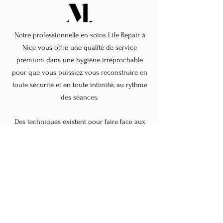
Notre professionnelle en soins Life Repair à
Nice vous offre une qualité de service
premium dans une hygiène irréprochable
pour que vous puissiez vous reconstruire en
toute sécurité et en toute intimité, au rythme
des séances.
Des techniques existent pour faire face aux
épreuves de la vie qu’endure votre peau, alors
n’hésitez pas à contacter Marine Laporte pour
en savoir plus. Avec nos soins Life Repair,
vous retrouverez confiance et estime de vous.
Votre bien-être est notre